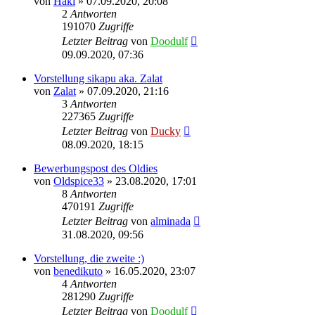
von
Haki
» 07.09.2020, 20:08
2
Antworten
191070
Zugriffe
Letzter Beitrag
von
Doodulf
09.09.2020, 07:36
Vorstellung sikapu aka. Zalat
von
Zalat
» 07.09.2020, 21:16
3
Antworten
227365
Zugriffe
Letzter Beitrag
von
Ducky
08.09.2020, 18:15
Bewerbungspost des Oldies
von
Oldspice33
» 23.08.2020, 17:01
8
Antworten
470191
Zugriffe
Letzter Beitrag
von
alminada
31.08.2020, 09:56
Vorstellung, die zweite :)
von
benedikuto
» 16.05.2020, 23:07
4
Antworten
281290
Zugriffe
Letzter Beitrag
von
Doodulf