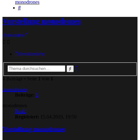
monodrones
Suche
Vorstellung monodrones
Antworten
Druckansicht
Erweiterte
Suche
Suche
4 Beiträge • Seite
1
von
1
monodrones
Beiträge:
5
monodrones
Profil
Registriert:
15.04.2019, 19:50
Vorstellung monodrones