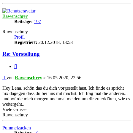
Nach
oben
Rawenschrey
Beiträge:
197
Rawenschrey
Profil
Registriert:
20.12.2018, 13:58
Re: Vorstellung
Zitat
Beitrag
von
Rawenschrey
»
16.05.2020, 22:56
Hey Lena, schön das du dich vorgestellt hast. Ich finde es spricht
nix dagegen dass du bei uns mit machst. Ich frag mal die anderen...
und würde mich morgen nochmal melden um dir zu erklären, wie es
weitergeht..
Viele Grüsse
Rawenschrey
Nach
oben
Pummelzacken