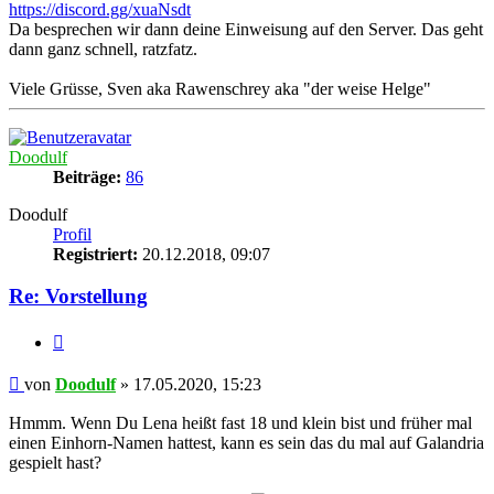
https://discord.gg/xuaNsdt
Da besprechen wir dann deine Einweisung auf den Server. Das geht
dann ganz schnell, ratzfatz.
Viele Grüsse, Sven aka Rawenschrey aka "der weise Helge"
Nach
oben
Doodulf
Beiträge:
86
Doodulf
Profil
Registriert:
20.12.2018, 09:07
Re: Vorstellung
Zitat
Beitrag
von
Doodulf
»
17.05.2020, 15:23
Hmmm. Wenn Du Lena heißt fast 18 und klein bist und früher mal
einen Einhorn-Namen hattest, kann es sein das du mal auf Galandria
gespielt hast?