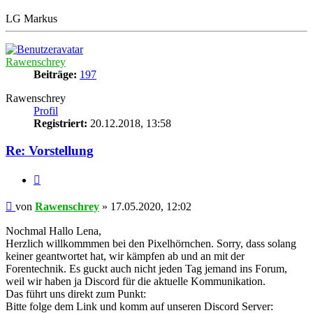
LG Markus
Nach
oben
Rawenschrey
Beiträge:
197
Rawenschrey
Profil
Registriert:
20.12.2018, 13:58
Re: Vorstellung
Zitat
Beitrag
von
Rawenschrey
»
17.05.2020, 12:02
Nochmal Hallo Lena,
Herzlich willkommmen bei den Pixelhörnchen. Sorry, dass solang
keiner geantwortet hat, wir kämpfen ab und an mit der
Forentechnik. Es guckt auch nicht jeden Tag jemand ins Forum,
weil wir haben ja Discord für die aktuelle Kommunikation.
Das führt uns direkt zum Punkt:
Bitte folge dem Link und komm auf unseren Discord Server: