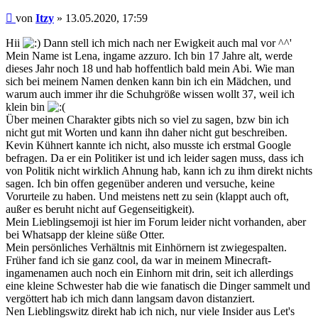
Beitrag
von
Itzy
»
13.05.2020, 17:59
Hii
Dann stell ich mich nach ner Ewigkeit auch mal vor ^^'
Mein Name ist Lena, ingame azzuro. Ich bin 17 Jahre alt, werde
dieses Jahr noch 18 und hab hoffentlich bald mein Abi. Wie man
sich bei meinem Namen denken kann bin ich ein Mädchen, und
warum auch immer ihr die Schuhgröße wissen wollt 37, weil ich
klein bin
Über meinen Charakter gibts nich so viel zu sagen, bzw bin ich
nicht gut mit Worten und kann ihn daher nicht gut beschreiben.
Kevin Kühnert kannte ich nicht, also musste ich erstmal Google
befragen. Da er ein Politiker ist und ich leider sagen muss, dass ich
von Politik nicht wirklich Ahnung hab, kann ich zu ihm direkt nichts
sagen. Ich bin offen gegenüber anderen und versuche, keine
Vorurteile zu haben. Und meistens nett zu sein (klappt auch oft,
außer es beruht nicht auf Gegenseitigkeit).
Mein Lieblingsemoji ist hier im Forum leider nicht vorhanden, aber
bei Whatsapp der kleine süße Otter.
Mein persönliches Verhältnis mit Einhörnern ist zwiegespalten.
Früher fand ich sie ganz cool, da war in meinem Minecraft-
ingamenamen auch noch ein Einhorn mit drin, seit ich allerdings
eine kleine Schwester hab die wie fanatisch die Dinger sammelt und
vergöttert hab ich mich dann langsam davon distanziert.
Nen Lieblingswitz direkt hab ich nich, nur viele Insider aus Let's