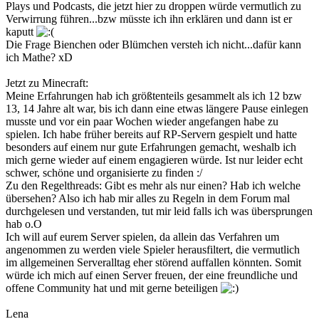
Plays und Podcasts, die jetzt hier zu droppen würde vermutlich zu
Verwirrung führen...bzw müsste ich ihn erklären und dann ist er
kaputt
Die Frage Bienchen oder Blümchen versteh ich nicht...dafür kann
ich Mathe? xD
Jetzt zu Minecraft:
Meine Erfahrungen hab ich größtenteils gesammelt als ich 12 bzw
13, 14 Jahre alt war, bis ich dann eine etwas längere Pause einlegen
musste und vor ein paar Wochen wieder angefangen habe zu
spielen. Ich habe früher bereits auf RP-Servern gespielt und hatte
besonders auf einem nur gute Erfahrungen gemacht, weshalb ich
mich gerne wieder auf einem engagieren würde. Ist nur leider echt
schwer, schöne und organisierte zu finden :/
Zu den Regelthreads: Gibt es mehr als nur einen? Hab ich welche
übersehen? Also ich hab mir alles zu Regeln in dem Forum mal
durchgelesen und verstanden, tut mir leid falls ich was übersprungen
hab o.O
Ich will auf eurem Server spielen, da allein das Verfahren um
angenommen zu werden viele Spieler herausfiltert, die vermutlich
im allgemeinen Serveralltag eher störend auffallen könnten. Somit
würde ich mich auf einen Server freuen, der eine freundliche und
offene Community hat und mit gerne beteiligen
Lena