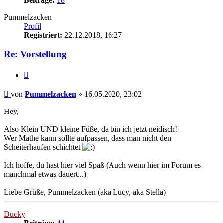
Beiträge:
18
Pummelzacken
Profil
Registriert:
22.12.2018, 16:27
Re: Vorstellung
Zitat
Beitrag
von
Pummelzacken
»
16.05.2020, 23:02
Hey,
Also Klein UND kleine Füße, da bin ich jetzt neidisch!
Wer Mathe kann sollte aufpassen, dass man nicht den
Scheiterhaufen schichtet
Ich hoffe, du hast hier viel Spaß (Auch wenn hier im Forum es
manchmal etwas dauert...)
Liebe Grüße, Pummelzacken (aka Lucy, aka Stella)
Nach
oben
Ducky
Beiträge:
44