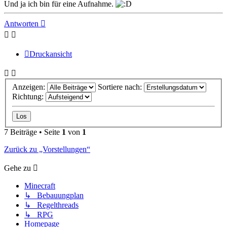
Und ja ich bin für eine Aufnahme.
Nach
oben
Antworten
Druckansicht
Anzeigen:
Sortiere nach:
Richtung:
7 Beiträge • Seite
1
von
1
Zurück zu „Vorstellungen“
Gehe zu
Minecraft
↳ Bebauungplan
↳ Regelthreads
↳ RPG
Homepage