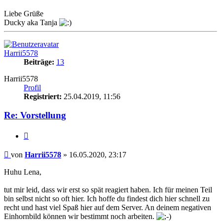
Liebe Grüße
Ducky aka Tanja
Nach
oben
Harrii5578
Beiträge:
13
Harrii5578
Profil
Registriert:
25.04.2019, 11:56
Re: Vorstellung
Zitat
Beitrag
von
Harrii5578
»
16.05.2020, 23:17
Huhu Lena,
tut mir leid, dass wir erst so spät reagiert haben. Ich für meinen Teil
bin selbst nicht so oft hier. Ich hoffe du findest dich hier schnell zu
recht und hast viel Spaß hier auf dem Server. An deinem negativen
Einhornbild können wir bestimmt noch arbeiten.